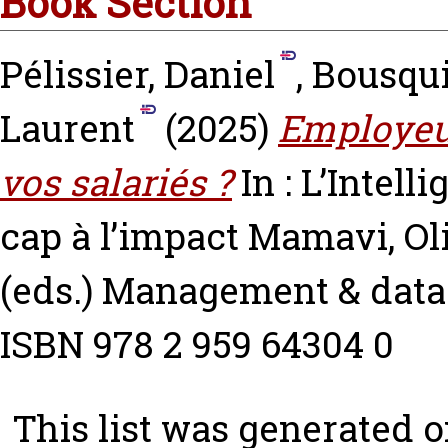
Book Section
Pélissier, Daniel
,
Bousqui
Laurent
(2025)
Employeur
vos salariés ?
In : L’Intell
cap à l’impact
Mamavi, Ol
(eds.) Management & datas
ISBN 978 2 959 64304 0
This list was generated 