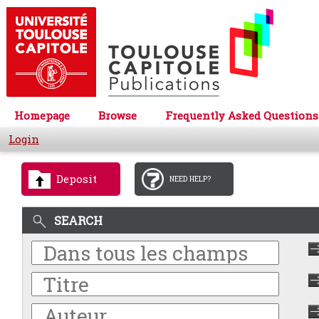
Homepage
Browse
Frequently Asked Questions
Login
Deposit
NEED HELP?
SEARCH