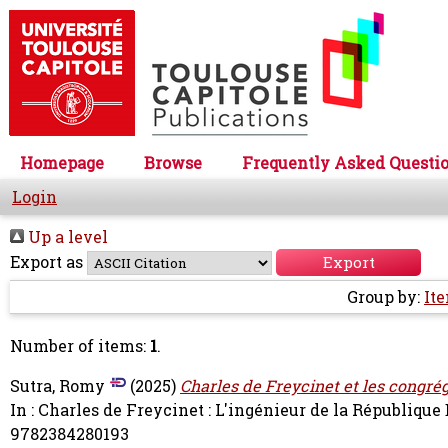
Homepage
Browse
Frequently Asked Questi
Login
Up a level
Export as
Group by:
It
Number of items:
1
.
Sutra, Romy
(2025)
Charles de Freycinet et les congréga
In : Charles de Freycinet : L'ingénieur de la République
9782384280193