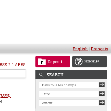
English
|
Français
Deposit
NEED HELP?
RSS 2.0 ABES
SEARCH
1880).
BN