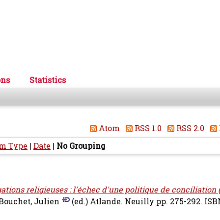
ons
Statistics
Atom
RSS 1.0
RSS 2.0
em Type
|
Date
|
No Grouping
tions religieuses : l'échec d'une politique de conciliation (
Bouchet, Julien
(ed.) Atlande. Neuilly pp. 275-292. IS