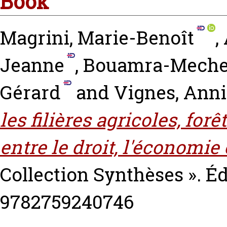
Book
Magrini, Marie-Benoît
,
Jeanne
,
Bouamra-Meche
Gérard
and
Vignes, Ann
les filières agricoles, for
entre le droit, l'économie 
Collection Synthèses ». É
9782759240746