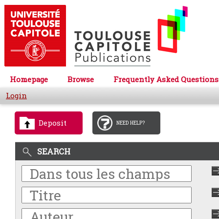
Homepage
Browse
Frequently Asked Questions
Login
Deposit
NEED HELP?
SEARCH