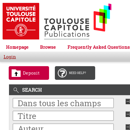
Homepage
Browse
Frequently Asked Questions
Login
Deposit
NEED HELP?
SEARCH