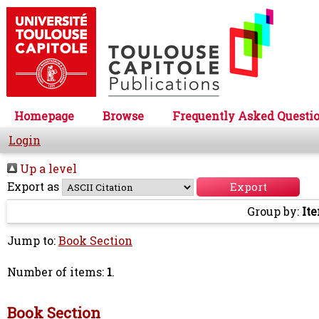
Homepage
Browse
Frequently Asked Questi
Login
Up a level
Export as
Group by:
It
Jump to:
Book Section
Number of items:
1
.
Book Section