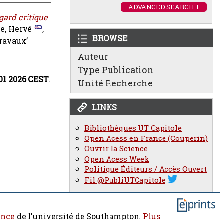
ADVANCED SEARCH +
gard critique
e, Hervé
,
BROWSE
travaux”
Auteur
Type Publication
:01 2026 CEST
.
Unité Recherche
LINKS
Bibliothèques UT Capitole
Open Acess en France (Couperin)
Ouvrir la Science
Open Acess Week
Politique Éditeurs / Accès Ouvert
Fil @PubliUTCapitole
ence
de l'université de Southampton.
Plus