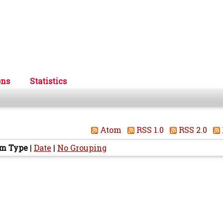
ons
Statistics
Atom
RSS 1.0
RSS 2.0
em Type
|
Date
|
No Grouping