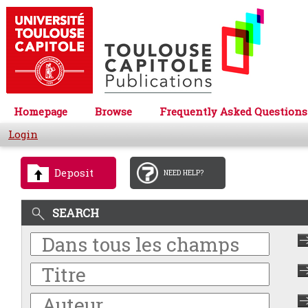
Homepage
Browse
Frequently Asked Questions
Login
Deposit
NEED HELP?
SEARCH