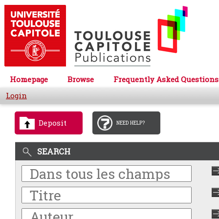
Homepage
Browse
Frequently Asked Questions
Login
Deposit
NEED HELP?
SEARCH