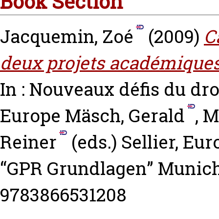
Book Section
Jacquemin, Zoé
(2009)
C
deux projets académiques 
In : Nouveaux défis du dro
Europe
Mäsch, Gerald
,
M
Reiner
(eds.) Sellier, Eu
“GPR Grundlagen” Munich 
9783866531208