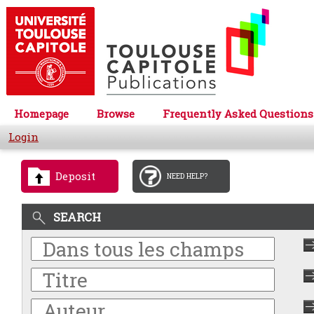
Homepage
Browse
Frequently Asked Questions
Login
Deposit
NEED HELP?
SEARCH