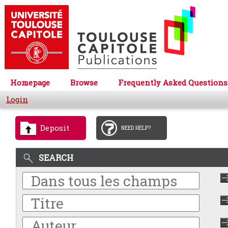
Homepage
Browse
Frequently Asked Questions
Login
Deposit
NEED HELP?
SEARCH