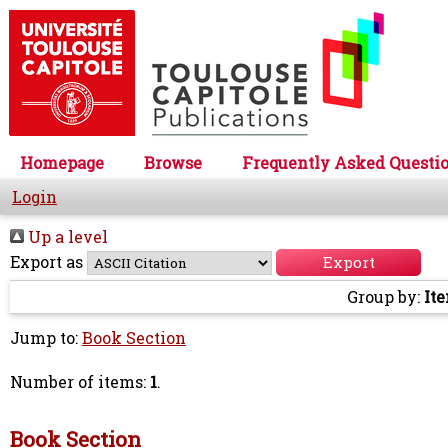
Homepage
Browse
Frequently Asked Questi
Login
Up a level
Export as
Group by:
It
Jump to:
Book Section
Number of items:
1
.
Book Section