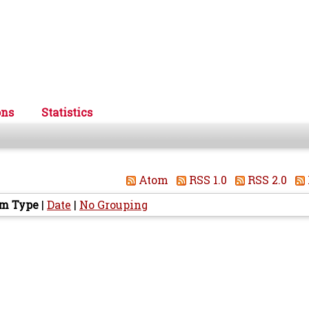
ons
Statistics
Atom
RSS 1.0
RSS 2.0
em Type
|
Date
|
No Grouping