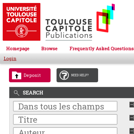
Homepage
Browse
Frequently Asked Questions
Login
Deposit
NEED HELP?
SEARCH