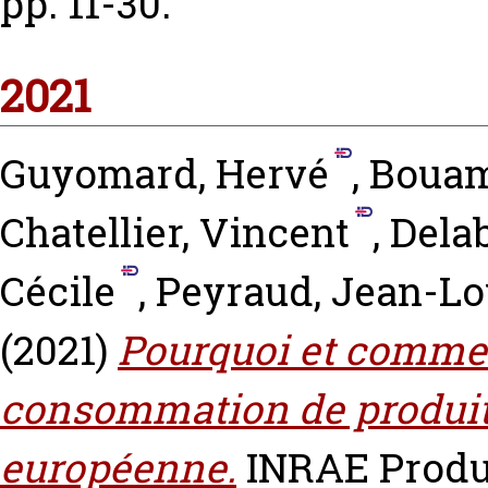
pp. 11-30.
2021
Guyomard, Hervé
,
Bouam
Chatellier, Vincent
,
Delab
Cécile
,
Peyraud, Jean-Lo
(2021)
Pourquoi et comment
consommation de produits
européenne.
INRAE Produc