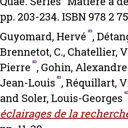
Quae. Series “Matière à dé
pp. 203-234. ISBN 978 2 7
Guyomard, Hervé
,
Détan
Brennetot, C.
,
Chatellier, 
Pierre
,
Gohin, Alexandre
Jean-Louis
,
Réquillart, 
and
Soler, Louis-Georges
éclairages de la recherch