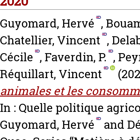
2020
Guyomard, Hervé
,
Bouam
Chatellier, Vincent
,
Delab
Cécile
,
Faverdin, P.
,
Pey
Réquillart, Vincent
(20
animales et les consomm
In : Quelle politique agr
Guyomard, Hervé
and
Dé