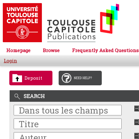
Homepage
Browse
Frequently Asked Questions
Login
Deposit
NEED HELP?
SEARCH