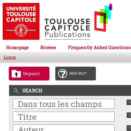
Homepage
Browse
Frequently Asked Questions
Login
Deposit
NEED HELP?
SEARCH