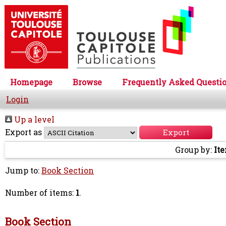
Homepage
Browse
Frequently Asked Questi
Login
Up a level
Export as
Group by:
It
Jump to:
Book Section
Number of items:
1
.
Book Section