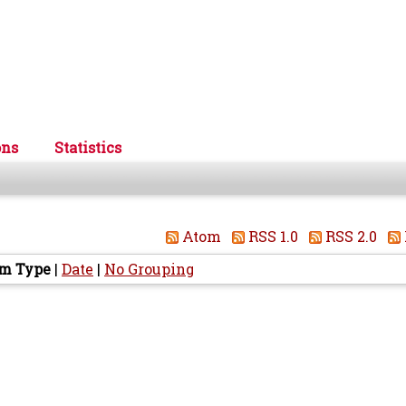
ons
Statistics
Atom
RSS 1.0
RSS 2.0
em Type
|
Date
|
No Grouping