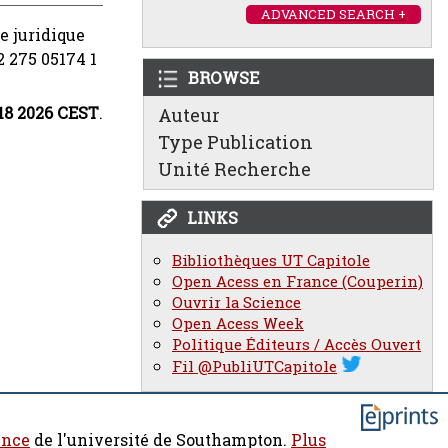
ADVANCED SEARCH +
e juridique
2 275 05174 1
BROWSE
:18 2026 CEST
.
Auteur
Type Publication
Unité Recherche
LINKS
Bibliothèques UT Capitole
Open Acess en France (Couperin)
Ouvrir la Science
Open Acess Week
Politique Éditeurs / Accès Ouvert
Fil @PubliUTCapitole
ence
de l'université de Southampton.
Plus