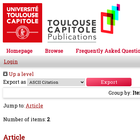
Homepage
Browse
Frequently Asked Questi
Login
Up a level
Export as
Group by:
It
Jump to:
Article
Number of items:
2
.
Article