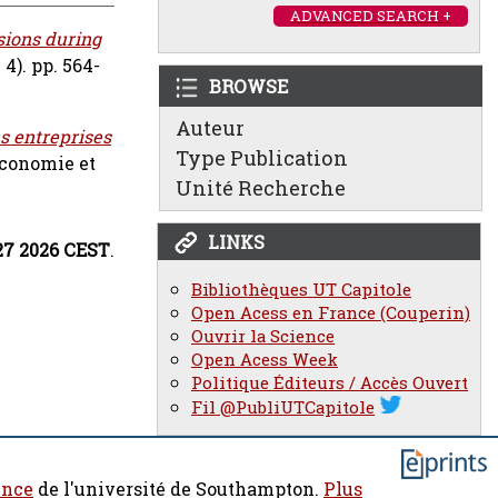
ADVANCED SEARCH +
sions during
 4). pp. 564-
BROWSE
Auteur
s entreprises
Type Publication
Economie et
Unité Recherche
LINKS
:27 2026 CEST
.
Bibliothèques UT Capitole
Open Acess en France (Couperin)
Ouvrir la Science
Open Acess Week
Politique Éditeurs / Accès Ouvert
Fil @PubliUTCapitole
ence
de l'université de Southampton.
Plus