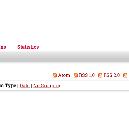
ons
Statistics
Atom
RSS 1.0
RSS 2.0
em Type
|
Date
|
No Grouping