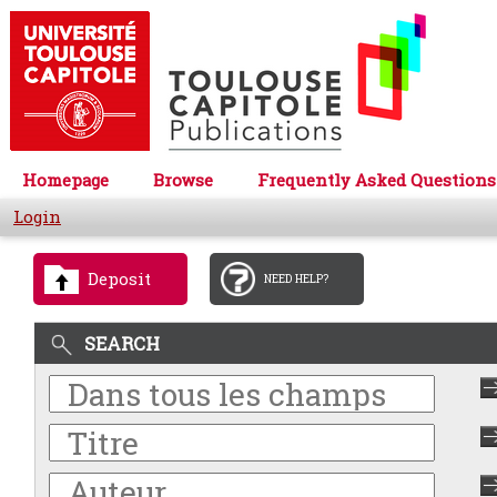
Homepage
Browse
Frequently Asked Questions
Login
Deposit
NEED HELP?
SEARCH