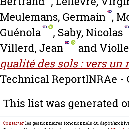
Bertrand
,
Lelièvre, Virgi
Meulemans, Germain
,
Mo
Guénola
,
Saby, Nicolas
Villerd, Jean
and
Violle
qualité des sols : vers un 
Technical ReportINRAe - 
This list was generated 
Contacter
les gestionnaires fonctionnels du dépôt/archive