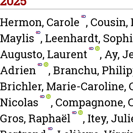
2025
Hermon, Carole
,
Cousin, 
Maylis
,
Leenhardt, Soph
Augusto, Laurent
,
Ay, J
Adrien
,
Branchu, Phili
Brichler, Marie-Caroline
,
Nicolas
,
Compagnone, 
Gros, Raphaël
,
Itey, Juli