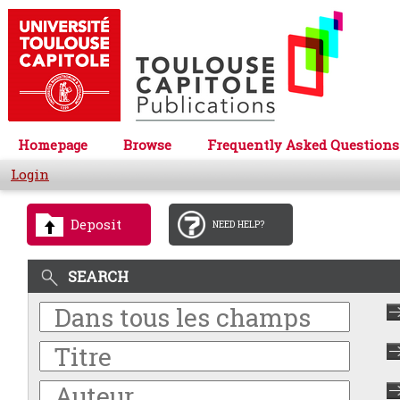
Homepage
Browse
Frequently Asked Questions
Login
Deposit
NEED HELP?
SEARCH