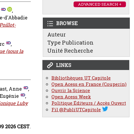
ADVANCED SEARCH +
,
e-d'Abbadie
BROWSE
oillot-
Auteur
Type Publication
rc
,
Unité Recherche
ue (sous la
LINKS
Bibliothèques UT Capitole
Open Acess en France (Couperin)
ast, Anne
,
Ouvrir la Science
 Eugénie
,
Open Acess Week
 Monique Luby
Politique Éditeurs / Accès Ouvert
Fil @PubliUTCapitole
:09 2026 CEST
.