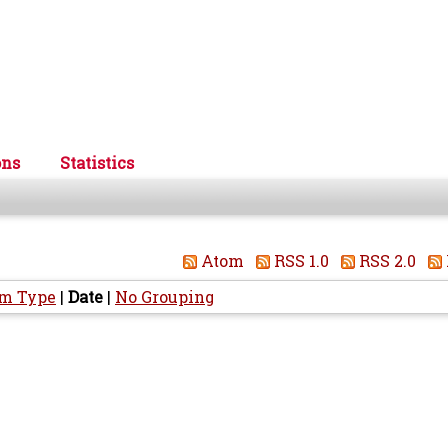
ons
Statistics
Atom
RSS 1.0
RSS 2.0
em Type
|
Date
|
No Grouping