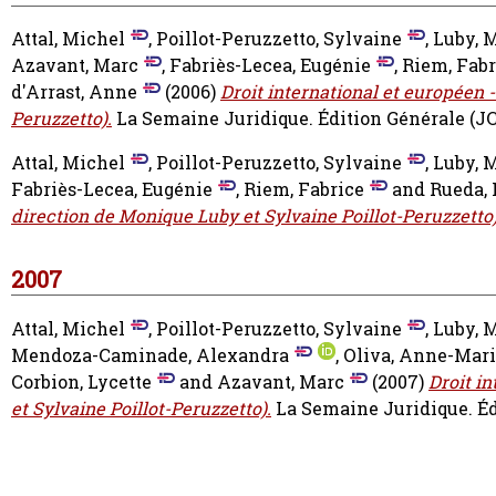
Attal, Michel
,
Poillot-Peruzzetto, Sylvaine
,
Luby, 
Azavant, Marc
,
Fabriès-Lecea, Eugénie
,
Riem, Fabr
d'Arrast, Anne
(2006)
Droit international et européen 
Peruzzetto).
La Semaine Juridique. Édition Générale (JCP
Attal, Michel
,
Poillot-Peruzzetto, Sylvaine
,
Luby, 
Fabriès-Lecea, Eugénie
,
Riem, Fabrice
and
Rueda, 
direction de Monique Luby et Sylvaine Poillot-Peruzzetto)
2007
Attal, Michel
,
Poillot-Peruzzetto, Sylvaine
,
Luby, 
Mendoza-Caminade, Alexandra
,
Oliva, Anne-Mar
Corbion, Lycette
and
Azavant, Marc
(2007)
Droit i
et Sylvaine Poillot-Peruzzetto).
La Semaine Juridique. Éd