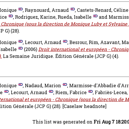
Monique
,
Raynouard, Arnaud
,
Castets-Renard, Céline
ice
,
Rodriguez, Karine
,
Rueda, Isabelle
and
Marmiss
- Chronique (sous la direction de Monique Luby et Sylvaine P
 G) (28).
Monique
,
Lecourt, Arnaud
,
Besrour, Rim
,
Azavant, Ma
Isabelle
(2006)
Droit international et européen - Chroniq
.
La Semaine Juridique. Édition Générale (JCP G) (4).
Monique
,
Nadaud, Marion
,
Marmisse-d'Abbadie d'Arr
ie
,
Lecourt, Arnaud
,
Riem, Fabrice
,
Fabriès-Lecea,
nternational et européen - Chronique (sous la direction de
ition Générale (JCP G) (28).
[Caselaw headnote]
This list was generated on
Fri Aug 7 18:20