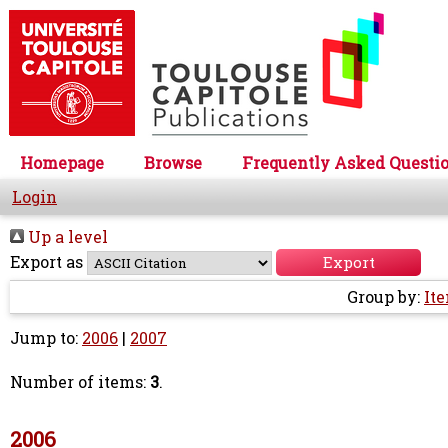
Homepage
Browse
Frequently Asked Questi
Login
Up a level
Export as
Group by:
It
Jump to:
2006
|
2007
Number of items:
3
.
2006