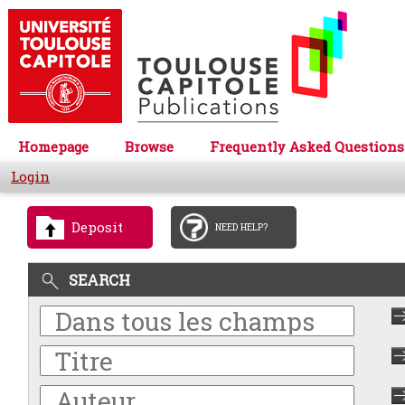
Homepage
Browse
Frequently Asked Questions
Login
Deposit
NEED HELP?
SEARCH