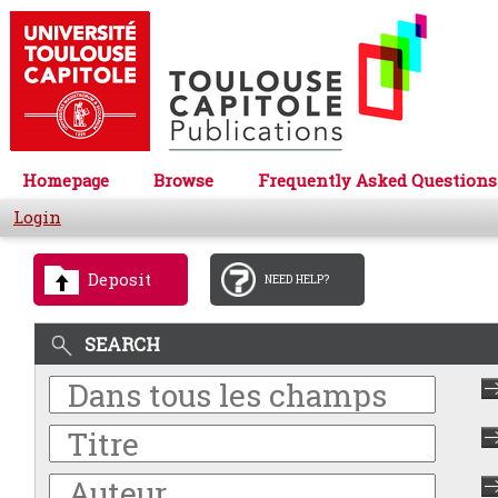
Homepage
Browse
Frequently Asked Questions
Login
Deposit
NEED HELP?
SEARCH