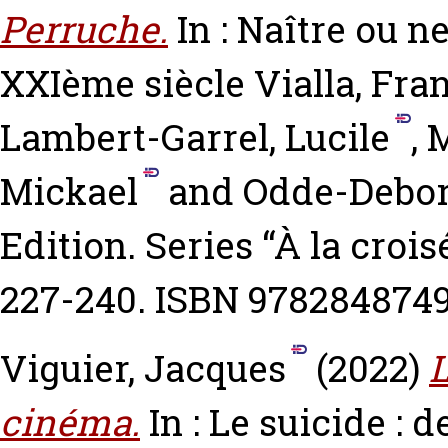
Perruche.
In : Naître ou ne
XXIème siècle
Vialla, Fra
Lambert-Garrel, Lucile
,
M
Mickael
and
Odde-Debor
Edition. Series “À la croi
227-240. ISBN 978284874
Viguier, Jacques
(2022)
L
cinéma.
In : Le suicide : 