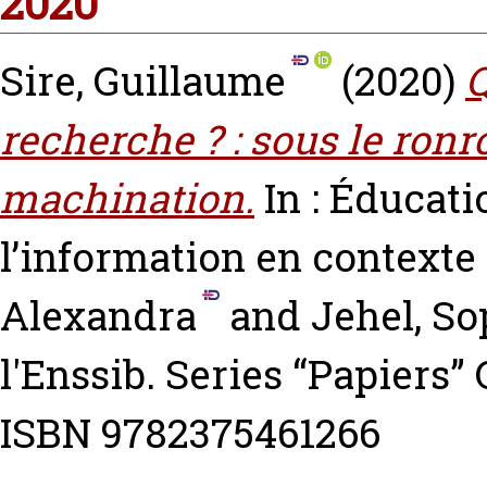
2020
Sire, Guillaume
(2020)
Q
recherche ? : sous le ronr
machination.
In : Éducati
l’information en context
Alexandra
and
Jehel, So
l'Enssib. Series “Papiers” 
ISBN 9782375461266