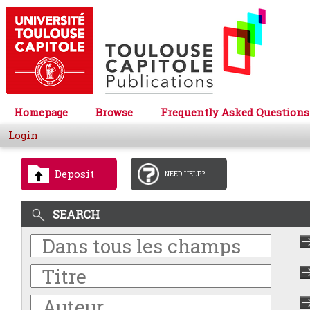
Homepage
Browse
Frequently Asked Questions
Login
Deposit
NEED HELP?
SEARCH