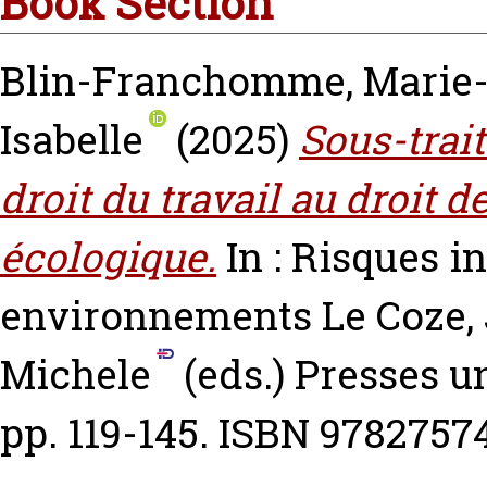
Book Section
Blin-Franchomme, Marie-
Isabelle
(2025)
Sous-trait
droit du travail au droit d
écologique.
In : Risques i
environnements
Le Coze,
Michele
(eds.) Presses u
pp. 119-145. ISBN 978275