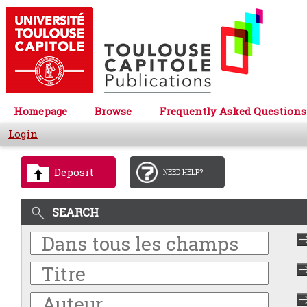
Homepage
Browse
Frequently Asked Questions
Login
Deposit
NEED HELP?
SEARCH