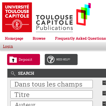
Homepage
Browse
Frequently Asked Questions
Login
Deposit
NEED HELP?
SEARCH