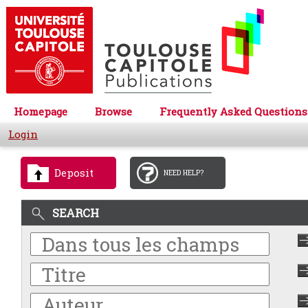
Homepage
Browse
Frequently Asked Questions
Login
Deposit
NEED HELP?
SEARCH