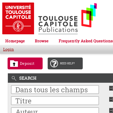
Homepage
Browse
Frequently Asked Questions
Login
Deposit
NEED HELP?
SEARCH