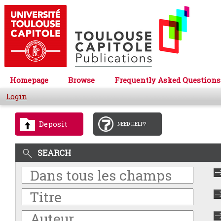
Homepage
Browse
Frequently Asked Questions
Login
Deposit
NEED HELP?
SEARCH