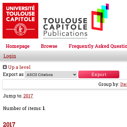
Homepage
Browse
Frequently Asked Questi
Login
Up a level
Export as
Group by:
It
Jump to:
2017
Number of items:
1
.
2017