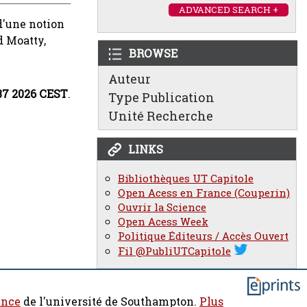
ADVANCED SEARCH +
 d'une notion
d
Moatty,
BROWSE
Auteur
:37 2026 CEST
.
Type Publication
Unité Recherche
LINKS
Bibliothèques UT Capitole
Open Acess en France (Couperin)
Ouvrir la Science
Open Acess Week
Politique Éditeurs / Accès Ouvert
Fil @PubliUTCapitole
ence
de l'université de Southampton.
Plus