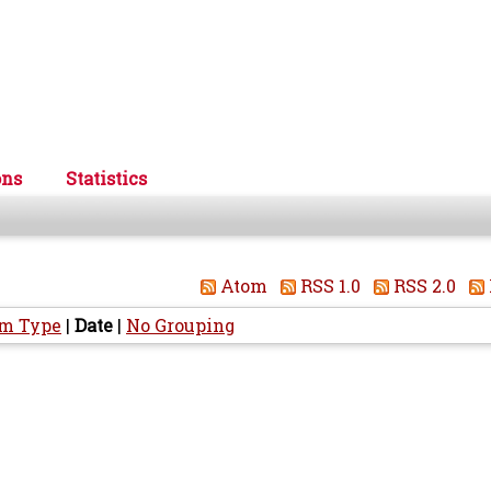
ons
Statistics
Atom
RSS 1.0
RSS 2.0
em Type
|
Date
|
No Grouping