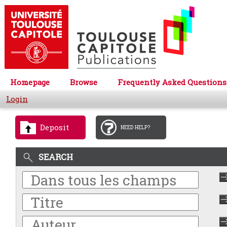
Homepage
Browse
Frequently Asked Questions
Login
Deposit
NEED HELP?
SEARCH