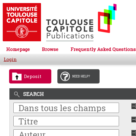
Homepage
Browse
Frequently Asked Questions
Login
Deposit
NEED HELP?
SEARCH