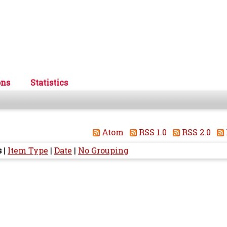
ons
Statistics
Atom
RSS 1.0
RSS 2.0
s
|
Item Type
|
Date
|
No Grouping