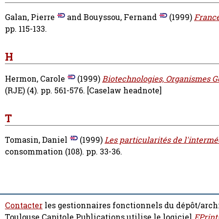
Galan, Pierre
and
Bouyssou, Fernand
(1999)
France
pp. 115-133.
H
Hermon, Carole
(1999)
Biotechnologies, Organismes G
(RJE) (4). pp. 561-576.
[Caselaw headnote]
T
Tomasin, Daniel
(1999)
Les particularités de l'interm
consommation (108). pp. 33-36.
Contacter
les gestionnaires fonctionnels du dépôt/arch
Toulouse Capitole Publications utilise le logiciel
EPrint