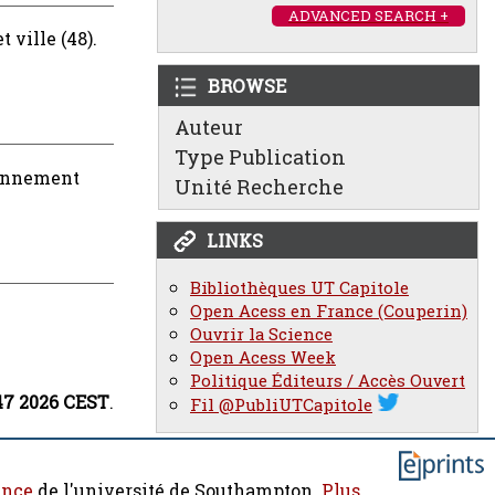
ADVANCED SEARCH +
t ville (48).
BROWSE
Auteur
Type Publication
ronnement
Unité Recherche
LINKS
Bibliothèques UT Capitole
Open Acess en France (Couperin)
Ouvrir la Science
Open Acess Week
Politique Éditeurs / Accès Ouvert
47 2026 CEST
.
Fil @PubliUTCapitole
ence
de l'université de Southampton.
Plus