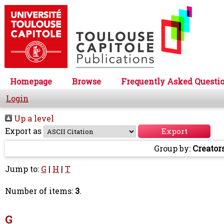
Homepage
Browse
Frequently Asked Questi
Login
Up a level
Export as
Group by:
Creator
Jump to:
G
|
H
|
T
Number of items:
3
.
G