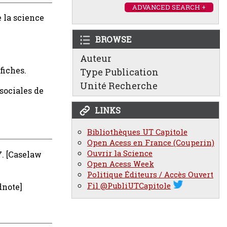
ADVANCED SEARCH +
e la science
BROWSE
Auteur
fiches.
Type Publication
Unité Recherche
sociales de
LINKS
Bibliothèques UT Capitole
Open Acess en France (Couperin)
Ouvrir la Science
7.
[Caselaw
Open Acess Week
Politique Éditeurs / Accès Ouvert
Fil @PubliUTCapitole
dnote]