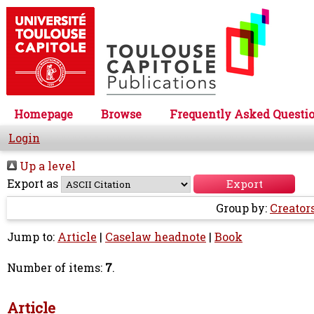
Homepage
Browse
Frequently Asked Questi
Login
Up a level
Export as
Group by:
Creator
Jump to:
Article
|
Caselaw headnote
|
Book
Number of items:
7
.
Article