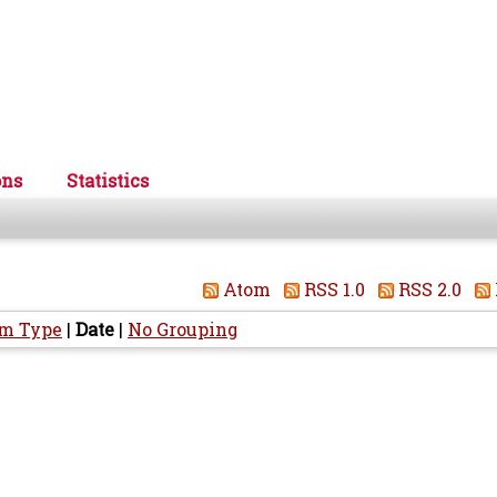
ons
Statistics
Atom
RSS 1.0
RSS 2.0
em Type
|
Date
|
No Grouping