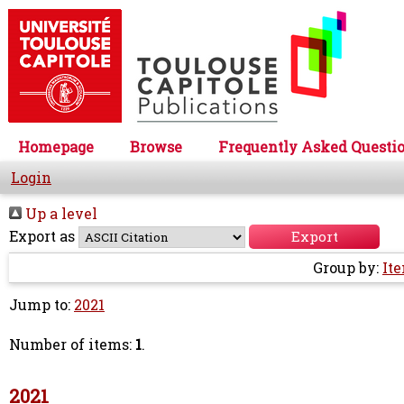
Homepage
Browse
Frequently Asked Questi
Login
Up a level
Export as
Group by:
It
Jump to:
2021
Number of items:
1
.
2021