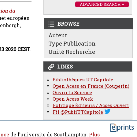
ADVANCED SEARCH +
tion du
quet européen
BROWSE
enbergh,
Auteur
Type Publication
:23 2026 CEST
.
Unité Recherche
LINKS
Bibliothèques UT Capitole
Open Acess en France (Couperin)
Ouvrir la Science
Open Acess Week
Politique Éditeurs / Accès Ouvert
Fil @PubliUTCapitole
ence
de l'université de Southampton.
Plus