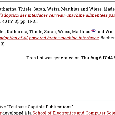
atharina
,
Thiele, Sarah
,
Weiss, Matthias
and
Wiese, Made
à l’adoption des interfaces cerveau–machine alimentées par 
0 (n° 3). pp. 11-31.
er, Katharina
,
Thiele, Sarah
,
Weiss, Matthias
and
Wies
 adoption of AI-powered brain–machine interfaces.
Recher
3).
This list was generated on
Thu Aug 6 17:44:
ive "Toulouse Capitole Publications"
s
developpé à la
School of Electronics and Computer Sci