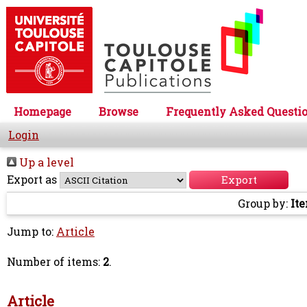
Homepage
Browse
Frequently Asked Questi
Login
Up a level
Export as
Group by:
It
Jump to:
Article
Number of items:
2
.
Article