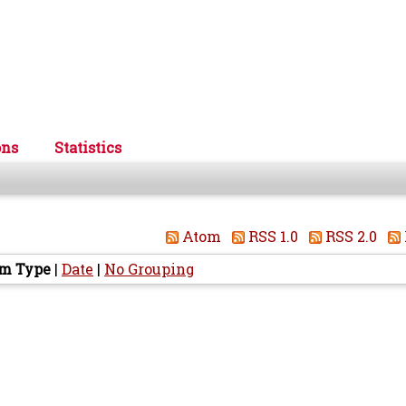
ons
Statistics
Atom
RSS 1.0
RSS 2.0
em Type
|
Date
|
No Grouping