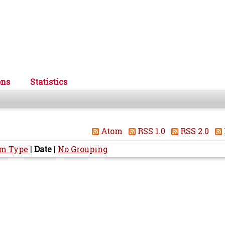
ons
Statistics
Atom
RSS 1.0
RSS 2.0
em Type
|
Date
|
No Grouping