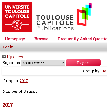
Homepage
Browse
Frequently Asked Questi
Login
Up a level
Export as
Group by:
It
Jump to:
2017
Number of items:
1
.
2017