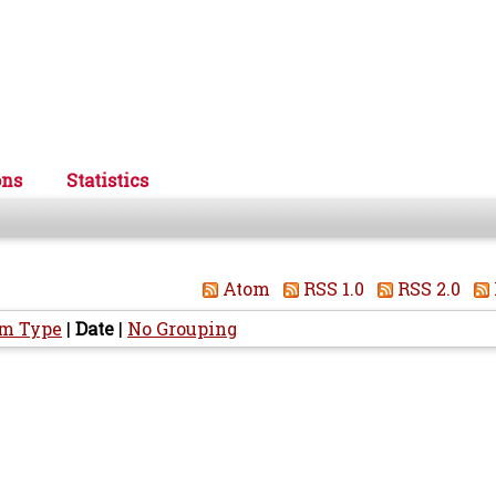
ons
Statistics
Atom
RSS 1.0
RSS 2.0
em Type
|
Date
|
No Grouping