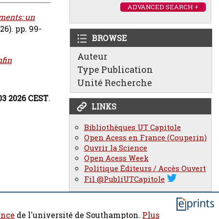
ADVANCED SEARCH +
ements: un
6). pp. 99-
BROWSE
Auteur
nfin
Type Publication
Unité Recherche
:03 2026 CEST
.
LINKS
Bibliothèques UT Capitole
Open Acess en France (Couperin)
Ouvrir la Science
Open Acess Week
Politique Éditeurs / Accès Ouvert
Fil @PubliUTCapitole
ence
de l'université de Southampton.
Plus