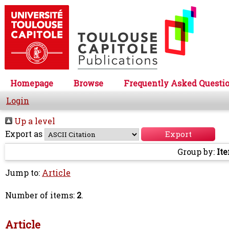
Homepage
Browse
Frequently Asked Questi
Login
Up a level
Export as
Group by:
It
Jump to:
Article
Number of items:
2
.
Article