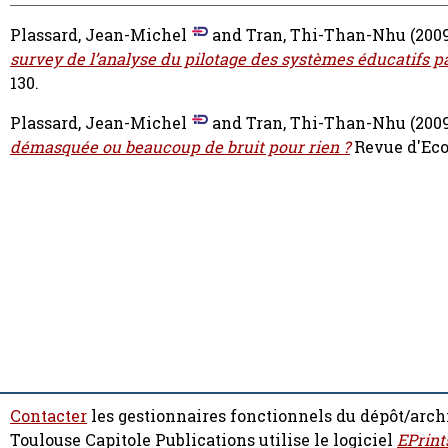
Plassard, Jean-Michel
and
Tran, Thi-Than-Nhu
(200
survey de l’analyse du pilotage des systèmes éducatifs p
130.
Plassard, Jean-Michel
and
Tran, Thi-Than-Nhu
(200
démasquée ou beaucoup de bruit pour rien ?
Revue d'Econ
Contacter
les gestionnaires fonctionnels du dépôt/arch
Toulouse Capitole Publications utilise le logiciel
EPrint