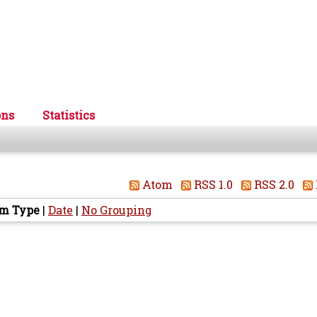
ons
Statistics
Atom
RSS 1.0
RSS 2.0
em Type
|
Date
|
No Grouping