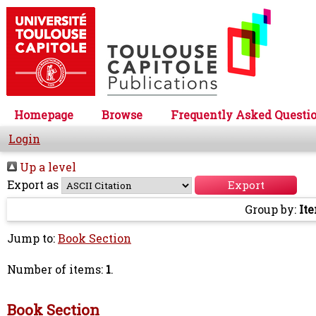
Homepage
Browse
Frequently Asked Questi
Login
Up a level
Export as
Group by:
It
Jump to:
Book Section
Number of items:
1
.
Book Section