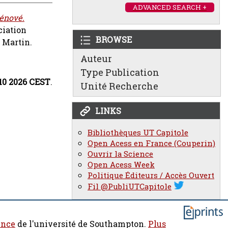
ADVANCED SEARCH +
rénové.
ciation
BROWSE
t Martin.
Auteur
Type Publication
:10 2026 CEST
.
Unité Recherche
LINKS
Bibliothèques UT Capitole
Open Acess en France (Couperin)
Ouvrir la Science
Open Acess Week
Politique Éditeurs / Accès Ouvert
Fil @PubliUTCapitole
ence
de l'université de Southampton.
Plus