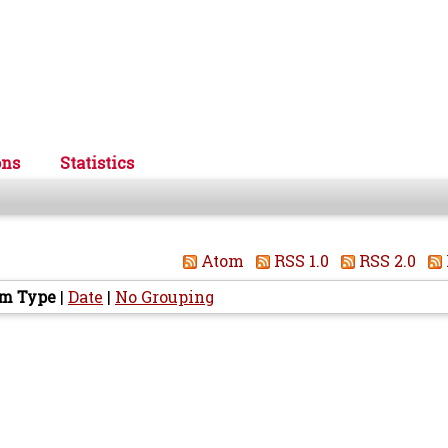
ons
Statistics
Atom
RSS 1.0
RSS 2.0
em Type
|
Date
|
No Grouping