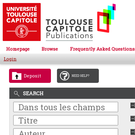
Homepage
Browse
Frequently Asked Questions
Login
Deposit
NEED HELP?
SEARCH