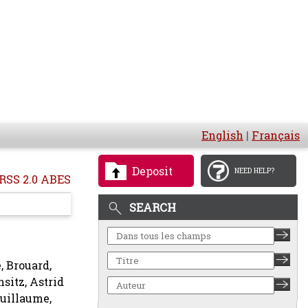
English
|
Français
Deposit
NEED HELP?
RSS 2.0 ABES
SEARCH
e
,
Brouard,
sitz, Astrid
Guillaume
,