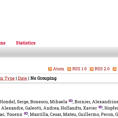
ons
Statistics
Atom
RSS 1.0
RSS 2.0
em Type
|
Date
|
No Grouping
Blondel, Serge
,
Bonescu, Mihaela
,
Bornier, Alexandrin
, Alexandre
,
Galeotti, Andrea
,
Hollandts, Xavier
,
Hopfen
ac, Youenn
,
Mantilla, Cesar
,
Mateu, Guillermo
,
Peron, 