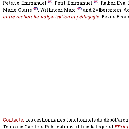
Peterle, Emmanuel
,
Petit, Emmanuel
,
Raiber, Eva
,
Marie-Claire
,
Willinger, Marc
and
Zylbersztejn, 
entre recherche, vulgarisation et pédagogie.
Revue Econom
Contacter
les gestionnaires fonctionnels du dépôt/arch
Toulouse Capitole Publications utilise le logiciel
EPrint