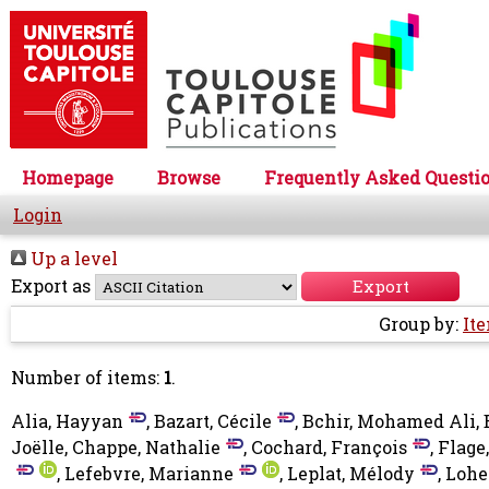
Homepage
Browse
Frequently Asked Questi
Login
Up a level
Export as
Group by:
It
Number of items:
1
.
Alia, Hayyan
,
Bazart, Cécile
,
Bchir, Mohamed Ali
,
Joëlle
,
Chappe, Nathalie
,
Cochard, François
,
Flage
,
Lefebvre, Marianne
,
Leplat, Mélody
,
Lohe