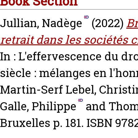
Book Section
Jullian, Nadège
(2022)
Br
retrait dans les sociétés c
In : L'effervescence du dr
siècle : mélanges en l'ho
Martin-Serf
Lebel, Christ
Galle, Philippe
and
Thom
Bruxelles p. 181. ISBN 97