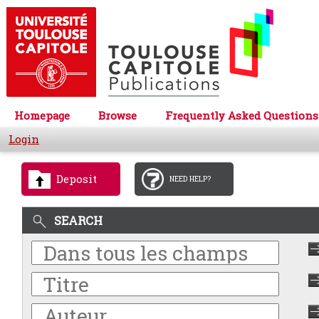
Homepage
Browse
Frequently Asked Questions
Login
Deposit
NEED HELP?
SEARCH