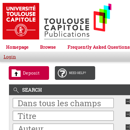
Homepage
Browse
Frequently Asked Questions
Login
Deposit
NEED HELP?
SEARCH