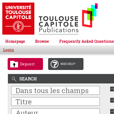
Homepage
Browse
Frequently Asked Questions
Login
Deposit
NEED HELP?
SEARCH