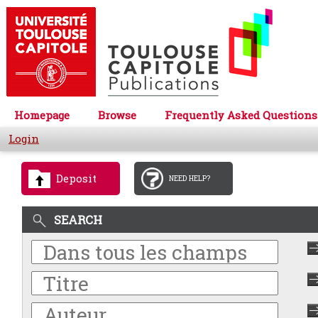
Homepage
Browse
Frequently Asked Questions
Login
Deposit
NEED HELP?
SEARCH