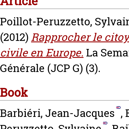
Article
Poillot-Peruzzetto, Sylvai
(2012)
Rapprocher le citoye
civile en Europe.
La Semai
Générale (JCP G) (3).
Book
Barbiéri, Jean-Jacques
,
Peruzzetto, Sylvaine
,
Rai