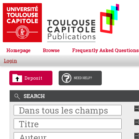
Homepage
Browse
Frequently Asked Questions
Login
Deposit
NEED HELP?
SEARCH