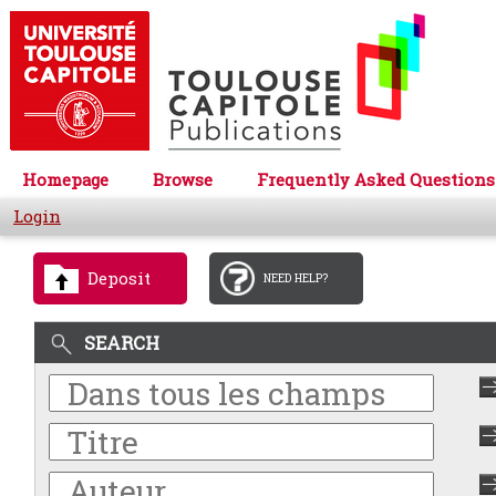
Homepage
Browse
Frequently Asked Questions
Login
Deposit
NEED HELP?
SEARCH