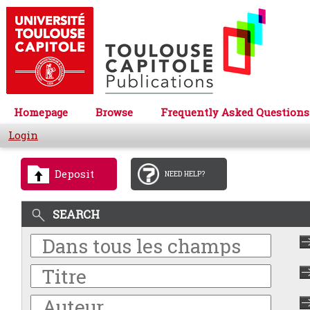
Homepage
Browse
Frequently Asked Questions
Login
Deposit
NEED HELP?
SEARCH