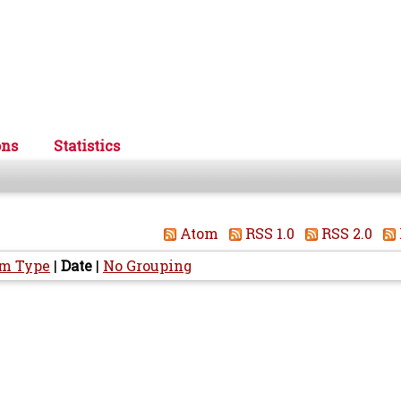
ons
Statistics
Atom
RSS 1.0
RSS 2.0
em Type
|
Date
|
No Grouping