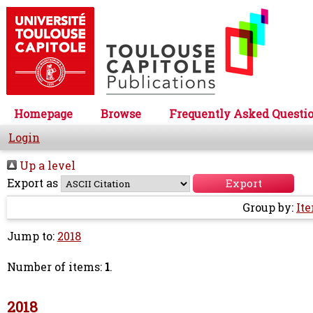
Homepage
Browse
Frequently Asked Questi
Login
Up a level
Export as
Group by:
It
Jump to:
2018
Number of items:
1
.
2018