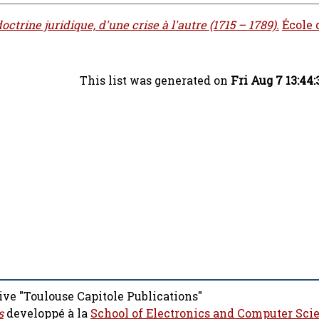
octrine juridique, d'une crise à l'autre (1715 – 1789).
École 
This list was generated on
Fri Aug 7 13:44
ive "Toulouse Capitole Publications"
s
developpé à la
School of Electronics and Computer Sci