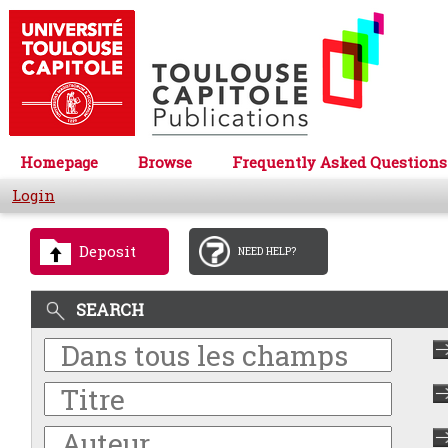
Homepage
Browse
Frequently Asked Questions
Login
Deposit
NEED HELP?
SEARCH