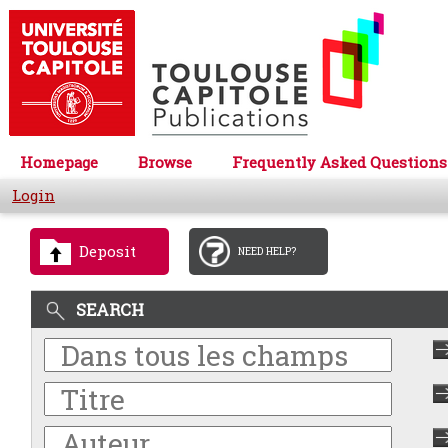
Homepage
Browse
Frequently Asked Questions
Login
Deposit
NEED HELP?
SEARCH