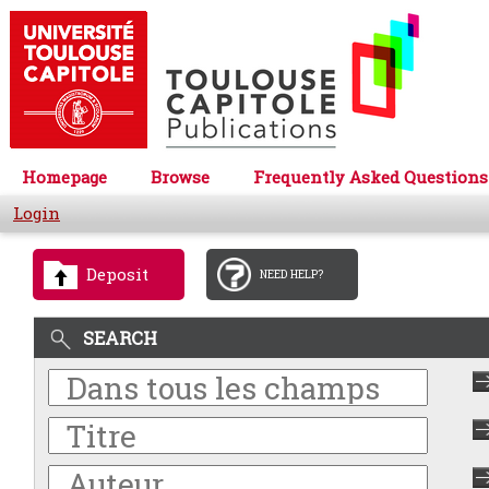
Homepage
Browse
Frequently Asked Questions
Login
Deposit
NEED HELP?
SEARCH